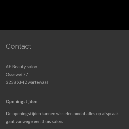
Contact
AF Beauty salon
Ossewei 77
3238 XM Zwartewaal
Openingstijden
De openingstijden kunnen wisselen omdat alles op afspraak
gaat vanwege een thuis salon.